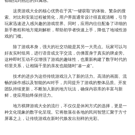
都能找到熟悉的归属感。
这类游戏大全的核心优势在于其“一键获取”的体验。繁杂的搜
索、对比和安装过程被简化，用户界面通常设计得直观清晰，引导
玩家迅速进入感兴趣的游戏世界。同时，应用内往往配备了详细的
新手教程和地方规则解析，帮助初学者快速上手，降低了地域性游
戏的门槛。
除了游戏本身，强大的社交功能是其另一大亮点。玩家可以与
好友实时组局，进行语音或文字交流，仿佛置身于真实的牌桌旁。
这种即时互动不仅增强了游戏的趣味性，也重新构建了数字时代的
邻里关系，让相隔千里的亲友也能随时“凑一桌”。
技术的进步为这些传统游戏注入了新的活力。高清的画面、流
畅的操作感以及智能的AI对手，共同提升了游戏的整体品质。开发
团队持续更新，不断加入新的地方玩法，确保内容库的丰富与新
鲜，使应用始终保持活力。
地方棋牌游戏大全的流行，不仅仅是休闲方式的选择，更是一
种文化现象的数字化呈现。它将散落在各地的民间智慧汇聚于方寸
屏幕之上，让传统游戏在新时代焕发出别样的光彩。