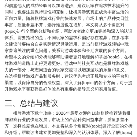
和借鉴他人的成功经验可以加速进步。建议玩家在追求技术提升的
同时，也要注意保持理性和克制，让棋牌游戏真正成为丰富生活的
正向力量。随着棋牌游戏行业的快速发展，市场上的产品种类日益
丰富，质量参差不齐，选择难度也在增加。本文将从多个角度对
{topic}进行全面的分析和介绍，帮助读者建立更加完整和深入的认识
体系。需要指出的是，不同玩家的需求和偏好存在差异，在参考本
文建议时要结合自身实际情况灵活运用。是当前棋牌游戏领域中玩
家普遍关注的重点问题，关系到游戏体验和长期发展的多个方面。
希望本文的介绍和分析能够帮助读者更好地理解和掌握{topic}，在棋
牌游戏的道路上走得更远更好。游戏中的社交互动也是棋牌游戏魅
力的一部分，与志同道合的玩家交流可以增加游戏的乐趣和意义。
在选择棋牌游戏产品和服务时，建议优先考虑正规和专业的平台和
渠道，以保障自身的合法权益。深入了解{topic}的各个方面，对于提
升游戏水平和获得良好体验具有重要的指导意义和实用价值。
三、总结与建议
棋牌游戏下载全攻略：2026年最受欢迎的10款棋牌推荐随着棋
牌游戏行业的快速发展，市场上的产品种类日益丰富，质量参差不
齐，选择难度也在增加。本文将从多个角度对{topic}进行全面的分析
和介绍，帮助读者建立更加完整和深入的认识体系。深入了解{topic}