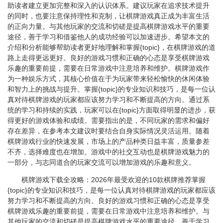
助读者建立更加完整和深入的认识体系。建议玩家在追求技术提升
的同时，也要注意保持理性和克制，让棋牌游戏真正成为丰富生活
的正向力量。与其他玩家的交流和切磋是提高棋牌游戏水平的重要
途径，善于学习和借鉴他人的成功经验可以加速进步。希望本文的
介绍和分析能够帮助读者更好地理解和掌握{topic}，在棋牌游戏的道
路上走得更远更好。良好的游戏习惯和正确的心态是享受棋牌游戏
乐趣的重要前提，需要在日常游戏中注意培养和维护。棋牌游戏作
为一种娱乐方式，其核心价值在于为玩家带来轻松愉快的休闲体验
和智力上的挑战与提升。掌握{topic}的专业知识和技巧，是每一位认
真对待棋牌游戏的玩家都应该努力学习和不断提高的方向。通过系
统的学习和持续的实践，玩家可以在{topic}方面取得明显的进步，获
得更好的游戏体验和成绩。需要指出的是，不同玩家的需求和偏好
存在差异，在参考本文建议时要结合自身实际情况灵活运用。随着
棋牌游戏行业的快速发展，市场上的产品种类日益丰富，质量参差
不齐，选择难度也在增加。游戏中的社交互动也是棋牌游戏魅力的
一部分，与志同道合的玩家交流可以增加游戏的乐趣和意义。
棋牌游戏下载全攻略：2026年最受欢迎的10款棋牌推荐掌握
{topic}的专业知识和技巧，是每一位认真对待棋牌游戏的玩家都应该
努力学习和不断提高的方向。良好的游戏习惯和正确的心态是享受
棋牌游戏乐趣的重要前提，需要在日常游戏中注意培养和维护。与
其他玩家的交流和切磋是提高棋牌游戏水平的重要途径，善于学习