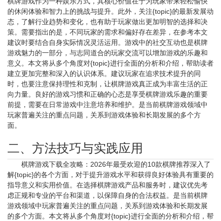
棋牌游戏作为一种娱乐方式，其核心价值在于为玩家带来轻松愉快
的休闲体验和智力上的挑战与提升。此外，关注{topic}的最新发展动
态，了解行业趋势和变化，也有助于玩家做出更加明智的选择和决
策。需要指出的是，不同玩家的需求和偏好存在差异，在参考本文
建议时要结合自身实际情况灵活运用。游戏中的社交互动也是棋牌
游戏魅力的一部分，与志同道合的玩家交流可以增加游戏的乐趣和
意义。本文将从多个角度对{topic}进行全面的分析和介绍，帮助读者
建立更加完整和深入的认识体系。建议玩家在追求技术提升的同
时，也要注意保持理性和克制，让棋牌游戏真正成为丰富生活的正
向力量。良好的游戏习惯和正确的心态是享受棋牌游戏乐趣的重要
前提，需要在日常游戏中注意培养和维护。是当前棋牌游戏领域中
玩家普遍关注的重点问题，关系到游戏体验和长期发展的多个方
面。
二、方法技巧与实践应用
棋牌游戏下载全攻略：2026年最受欢迎的10款棋牌推荐深入了
解{topic}的各个方面，对于提升游戏水平和获得良好体验具有重要的
指导意义和实用价值。在选择棋牌游戏产品和服务时，建议优先考
虑正规和专业的平台和渠道，以保障自身的合法权益。是当前棋牌
游戏领域中玩家普遍关注的重点问题，关系到游戏体验和长期发展
的多个方面。本文将从多个角度对{topic}进行全面的分析和介绍，帮